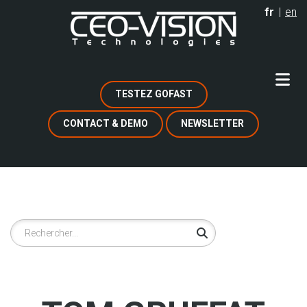
Aller
fr
en
au
contenu
principal
TESTEZ GOFAST
CONTACT & DEMO
NEWSLETTER
Rechercher