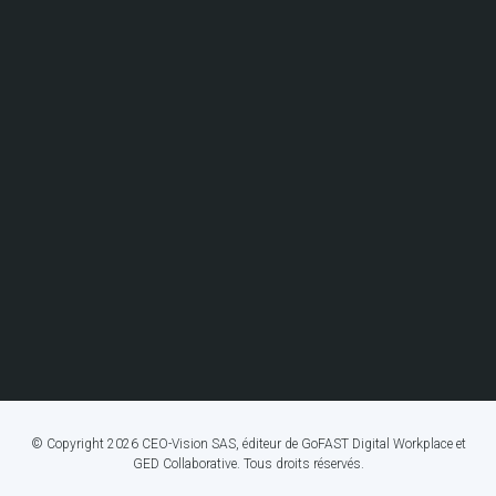
© Copyright 2026 CEO-Vision SAS, éditeur de GoFAST Digital Workplace et
GED Collaborative. Tous droits réservés.