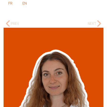
FR
EN
PREV
NEXT
Maria Poinsart