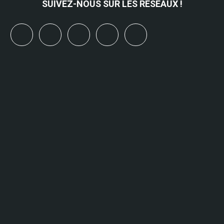
SUIVEZ-NOUS SUR LES RÉSEAUX !
x
linkedin
youtube
bluesky
mastodon