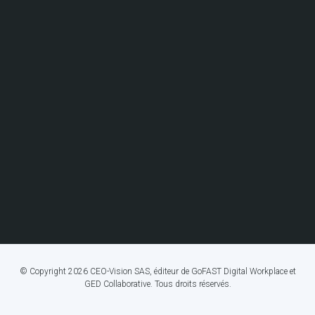
© Copyright 2026 CEO-Vision SAS, éditeur de GoFAST Digital Workplace et
GED Collaborative. Tous droits réservés.