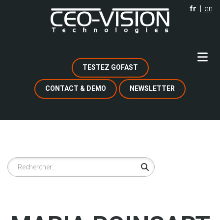
Aller
fr
en
au
contenu
principal
TESTEZ GOFAST
CONTACT & DEMO
NEWSLETTER
Rechercher