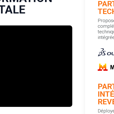
PAR
ITALE
TEC
Propose
complém
techniq
intégrée
PAR
INT
REV
Déploye