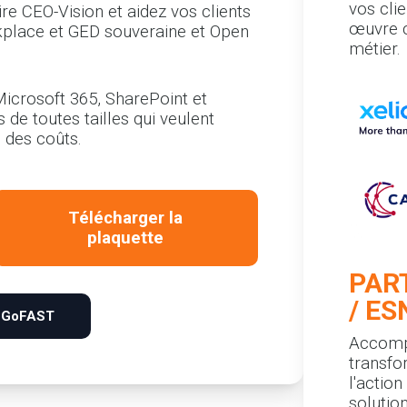
vos cli
e CEO-Vision et aidez vos clients
œuvre c
kplace et GED souveraine et Open
métier.
 Microsoft 365, SharePoint et
de toutes tailles qui veulent
 des coûts.
Télécharger la
plaquette
PAR
/ ES
 GoFAST
Accompa
transfo
l'actio
solutio