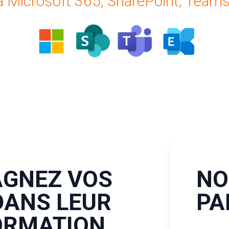
 à Microsoft 365, SharePoint, Teams
GNEZ VOS
NO
DANS LEUR
PA
ORMATION