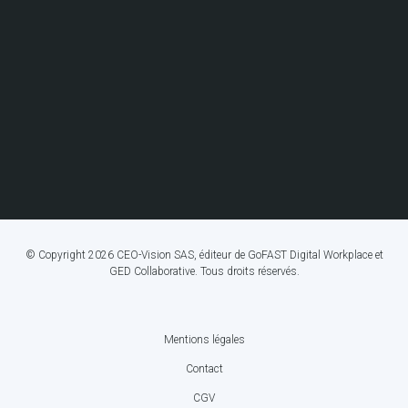
© Copyright 2026 CEO-Vision SAS, éditeur de GoFAST Digital Workplace et
GED Collaborative. Tous droits réservés.
Mentions légales
FOOTER
Contact
BOTTOM
CGV
MENU