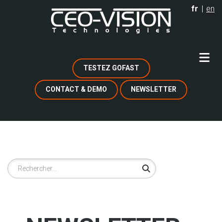
Aller
fr
en
au
contenu
principal
TESTEZ GOFAST
CONTACT & DEMO
NEWSLETTER
Rechercher