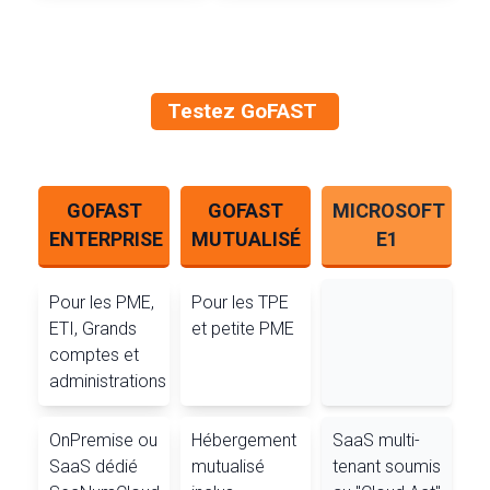
Testez GoFAST
GOFAST
GOFAST
MICROSOFT
ENTERPRISE
MUTUALISÉ
E1
Pour les PME,
Pour les TPE
ETI, Grands
et petite PME
comptes et
administrations
OnPremise ou
Hébergement
SaaS multi-
SaaS dédié
mutualisé
tenant soumis