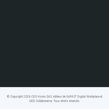
© Copyright 2026 CEO-Vision SAS, éditeur de GoFAST Digital Workplace et
GED Collaborative. Tous droits réservés.