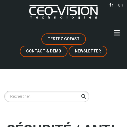
Aller
fr
en
au
contenu
principal
TESTEZ GOFAST
CONTACT & DEMO
NEWSLETTER
Rechercher