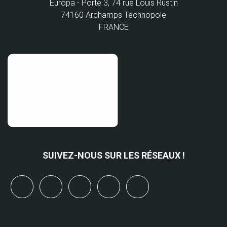
Europa - Porte 3, 74 rue Louis Rustin
74160 Archamps Technopole
FRANCE
SUIVEZ-NOUS SUR LES RÉSEAUX !
x
linkedin
youtube
bluesky
mastodon