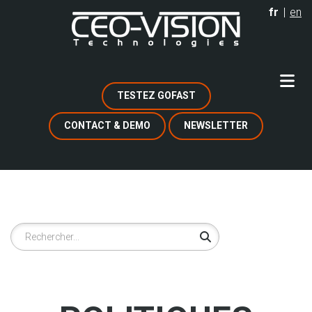
Aller
fr
en
au
contenu
principal
TESTEZ GOFAST
CONTACT & DEMO
NEWSLETTER
Rechercher