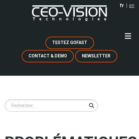
Aller
fr
en
au
contenu
principal
TESTEZ GOFAST
CONTACT & DEMO
NEWSLETTER
Rechercher