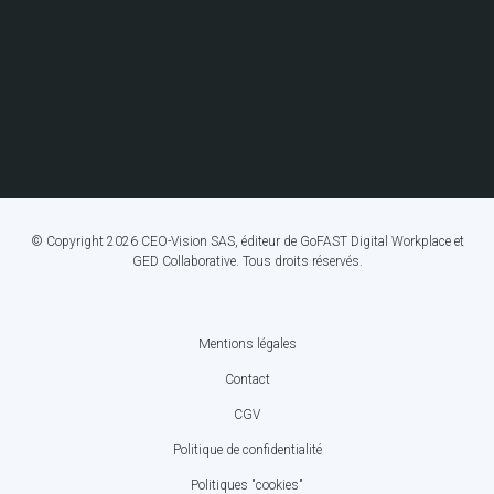
© Copyright 2026 CEO-Vision SAS, éditeur de GoFAST Digital Workplace et
GED Collaborative. Tous droits réservés.
Mentions légales
FOOTER
Contact
BOTTOM
CGV
MENU
Politique de confidentialité
Politiques "cookies"