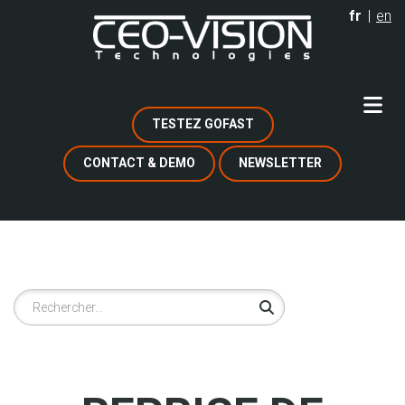
Aller
fr
en
au
contenu
principal
TESTEZ GOFAST
CONTACT & DEMO
NEWSLETTER
Rechercher