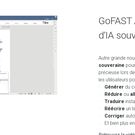
GoFAST A
d’IA sou
Autre grande nouv
souveraine
pou
précieuse lors d
les utilisateurs po
·
Générer
du c
·
Réduire
ou
a
·
Traduire
inst
·
Réécrire
un t
·
Corriger
auto
· Et bien plus en
Retrouvez la vidé