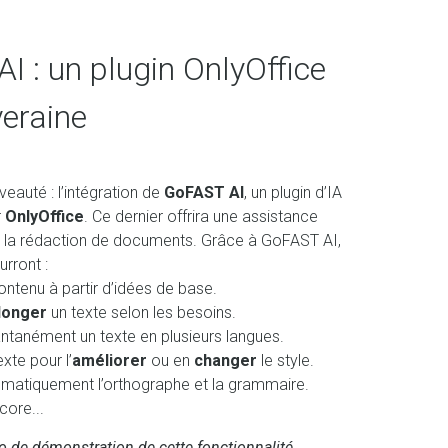
I : un plugin OnlyOffice
veraine
eauté : l’intégration de
GoFAST AI
, un plugin d’IA
r
OnlyOffice
. Ce dernier offrira une assistance
e la rédaction de documents. Grâce à GoFAST AI,
urront :
ontenu à partir d’idées de base.
llonger
un texte selon les besoins.
antanément un texte en plusieurs langues.
exte pour l’
améliorer
ou en
changer
le style.
matiquement l’orthographe et la grammaire.
core...
o de démonstration de cette fonctionnalité.