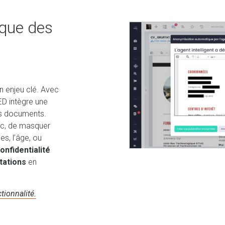
que des
n enjeu clé. Avec
ED intègre une
s documents.
lic, de masquer
s, l’âge, ou
onfidentialité
tations
en
tionnalité.