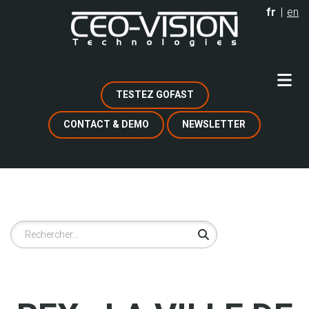
Aller
fr
en
au
contenu
principal
TESTEZ GOFAST
CONTACT & DEMO
NEWSLETTER
Rechercher