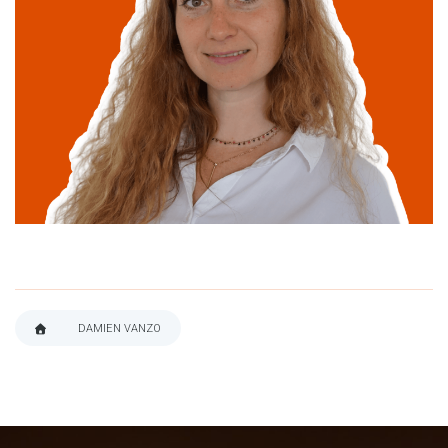
Maria Poinsart
linkedin
DAMIEN VANZO
FIL
D'ARIANE