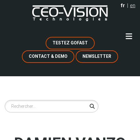
Aller
fr
en
au
contenu
principal
TESTEZ GOFAST
CONTACT & DEMO
NEWSLETTER
Rechercher