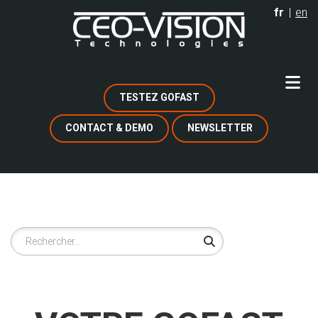
Aller
fr
en
au
contenu
principal
TESTEZ GOFAST
CONTACT & DEMO
NEWSLETTER
Rechercher