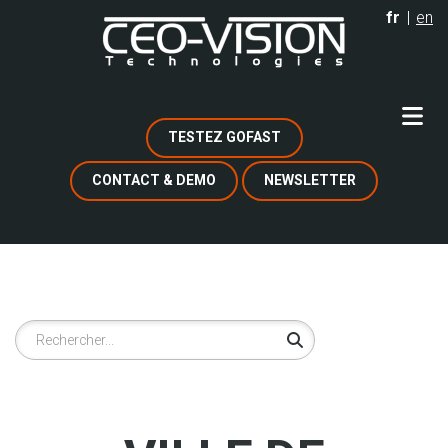
Aller
fr
en
au
contenu
principal
TESTEZ GOFAST
CONTACT & DEMO
NEWSLETTER
Rechercher