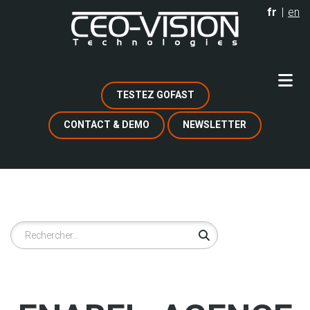
Aller
fr
en
au
contenu
principal
TESTEZ GOFAST
CONTACT & DEMO
NEWSLETTER
Rechercher