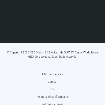
© Copyright 2026 CEO-Vision SAS, éditeur de GoFAST Digital Workplace et
GED Collaborative. Tous droits réservés.
Mentions légales
FOOTER
Contact
BOTTOM
CGV
MENU
Politique de confidentialité
Politiques "cookies"