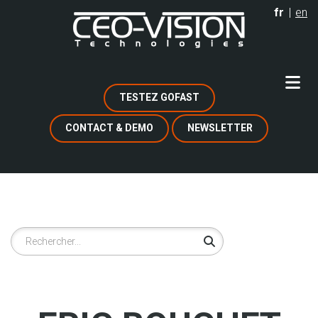
Aller
fr
en
au
contenu
principal
TESTEZ GOFAST
CONTACT & DEMO
NEWSLETTER
Rechercher