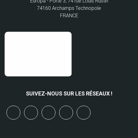
Europa - Porte 3, 74 rue Louis Rustin
74160 Archamps Technopole
FRANCE
SUIVEZ-NOUS SUR LES RÉSEAUX !
x
linkedin
youtube
bluesky
mastodon