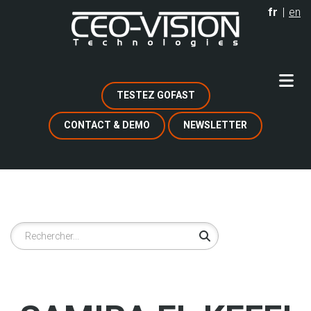
Aller
fr
en
au
contenu
principal
TESTEZ GOFAST
CONTACT & DEMO
NEWSLETTER
Rechercher