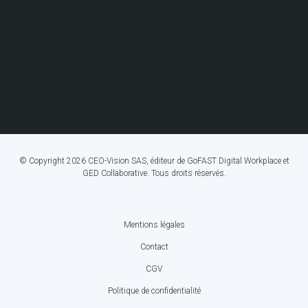
© Copyright 2026 CEO-Vision SAS, éditeur de GoFAST Digital Workplace et
GED Collaborative. Tous droits réservés.
Mentions légales
FOOTER
Contact
BOTTOM
CGV
MENU
Politique de confidentialité