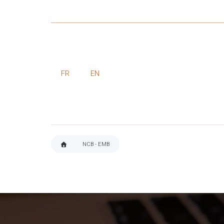
FR
EN
NCB - EMB
FIL
D'ARIANE