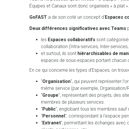
Équipes et Canaux sont donc organisés « à plat ».
GoFAST
a de son coté un concept d'
Espaces co
Deux différences significatives avec Teams
p
les
Espaces collaboratifs
sont catégorisés
collaboration (Intra-services, Inter-services, 
et surtout, ils sont
hiérarchisables de mani
espaces de sous-espaces portant chacun des
En ce qui concerne les types d'Espaces, on trouv
"
Organisation
", qui peuvent représenter l
même service (par exemple, Organisation/
"
Groupe
", représentant des projets, des s
membres de plusieurs services.
"
Public
", englobant tous les membres sauf
"
Personnel
", correspondant à l'espace pers
"
Extranet
", permettant les échanges avec d