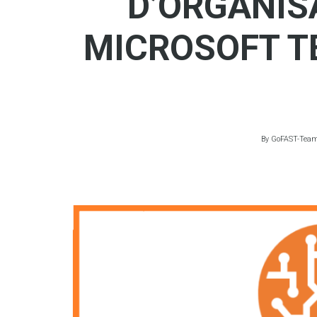
D’ORGANIS
MICROSOFT T
By
GoFAST-Tea