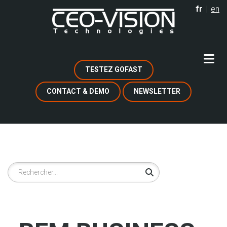
Aller
fr
en
au
contenu
principal
TESTEZ GOFAST
CONTACT & DEMO
NEWSLETTER
Rechercher