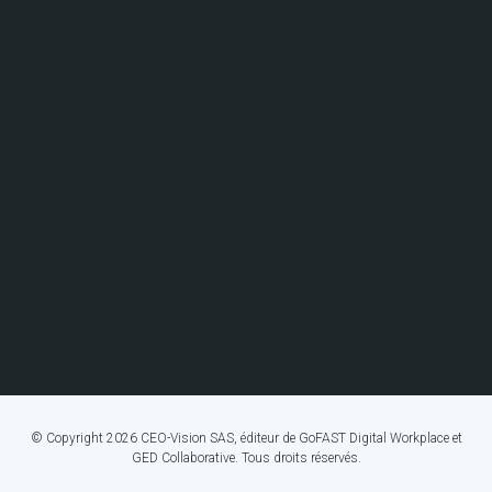
© Copyright 2026 CEO-Vision SAS, éditeur de GoFAST Digital Workplace et
GED Collaborative. Tous droits réservés.