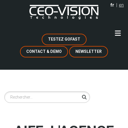
Aller
fr
en
au
contenu
principal
TESTEZ GOFAST
CONTACT & DEMO
NEWSLETTER
Rechercher