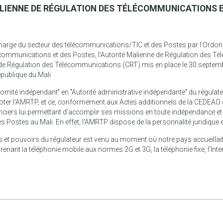
LIENNE DE RÉGULATION DES TÉLÉCOMMUNICATIONS 
charge du secteur des télécommunications/TIC et des Postes par l’Or
lécommunications et des Postes, l’Autorité Malienne de Régulation des 
de Régulation des Télécommunications (CRT) mis en place le 30 septe
publique du Mali.
omité indépendant" en "Autorité administrative indépendante" du régula
e doter l’AMRTP, et ce, conformément aux Actes additionnels de la CEDEAO 
anciers lui permettant d’accomplir ses missions en toute indépendance 
Postes au Mali. En effet, l’AMRTP dispose de la personnalité juridique et 
et pouvoirs du régulateur est venu au moment où notre pays accueillait 
nt la téléphonie mobile aux normes 2G et 3G, la téléphonie fixe, l’Interne